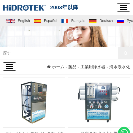
2003年以降
English
Español
Français
Deutsch
Рус
製品
ホーム
-
製品
-
工業用浄水器
- 海水淡水化