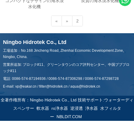
コンパクトなデザインの海水淡
良質の海水淡水化機
水化機
«
»
2
Ningbo Hidrotek Co., Ltd
工場追加：No.168 Jincheng Road, Zhenhai Economic Development Zone,
Ningbo, China.
営業所追加: ブロック#11、グリーンタウンのコア評判センター、中国ブブブロ
ック#11
電話: 0086-574-87194936 / 0086-574-87306298 / 0086-574-87298728
E-mail:
vp@eakar.cn
/
filter@hidrotek.cn
/
aqua@hidrotek.cn
全著作権所有：Ningbo Hidrotek Co., Ltd 技術サポート:
ウォーターディ
スペンサー
軟水器
ro浄水器
逆浸透
浄水器
水フィルタ
ー
NBLDIT.COM