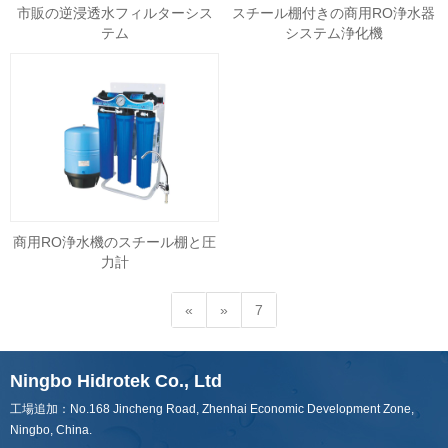
市販の逆浸透水フィルターシス
スチール棚付きの商用RO浄水器
テム
システム浄化機
商用RO浄水機のスチール棚と圧
力計
«
»
7
Ningbo Hidrotek Co., Ltd
工場追加：No.168 Jincheng Road, Zhenhai Economic Development Zone,
Ningbo, China.