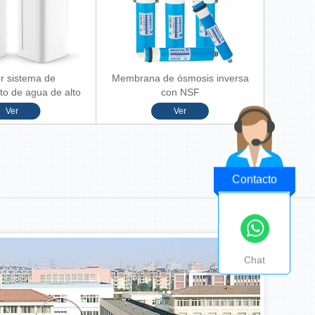
or sistema de
Membrana de ósmosis inversa
o de agua de alto
con NSF
flujo
Ver
Ver
MÁS+
Contacto
Chat