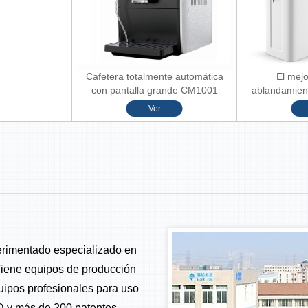
Cafetera totalmente automática
El mej
con pantalla grande CM1001
ablandamient
Ver
erimentado especializado en
 Tiene equipos de producción
ipos profesionales para uso
 D y más de 200 patentes.