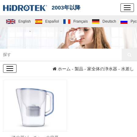
2003年以降
English
Español
Français
Deutsch
Рус
製品
ホーム
-
製品
-
家全体の浄水器
- 水差し