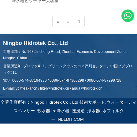
浄水器ピッチャー大容量
«
»
1
Ningbo Hidrotek Co., Ltd
工場追加：No.168 Jincheng Road, Zhenhai Economic Development Zone,
Ningbo, China.
営業所追加: ブロック#11、グリーンタウンのコア評判センター、中国ブブブロ
ック#11
電話: 0086-574-87194936 / 0086-574-87306298 / 0086-574-87298728
E-mail:
vp@eakar.cn
/
filter@hidrotek.cn
/
aqua@hidrotek.cn
全著作権所有：Ningbo Hidrotek Co., Ltd 技術サポート:
ウォーターディ
スペンサー
軟水器
ro浄水器
逆浸透
浄水器
水フィルタ
ー
NBLDIT.COM