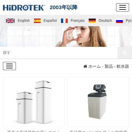
2003年以降
English
Español
Français
Deutsch
Рус
製品
ホーム
-
製品
- 軟水器