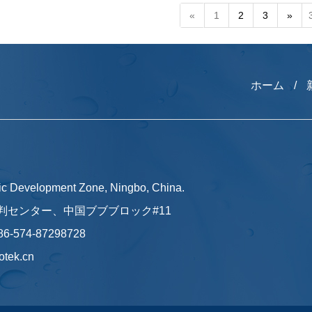
«
1
2
3
»
ホーム
/
Development Zone, Ningbo, China.
評判センター、中国ブブブロック#11
086-574-87298728
otek.cn