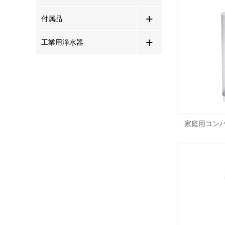
+
付属品
+
工業用浄水器
家庭用コンパ