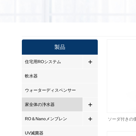
製品
+
住宅用ROシステム
軟水器
ウォーターディスペンサー
+
家全体の浄水器
+
RO＆Nanoメンブレン
ソーダ付きの
UV滅菌器