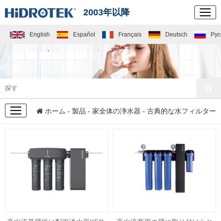
2003年以降
English
Español
Français
Deutsch
Рус
製品
ホーム
-
製品
-
家全体の浄水器
- 古典的な水フィルター