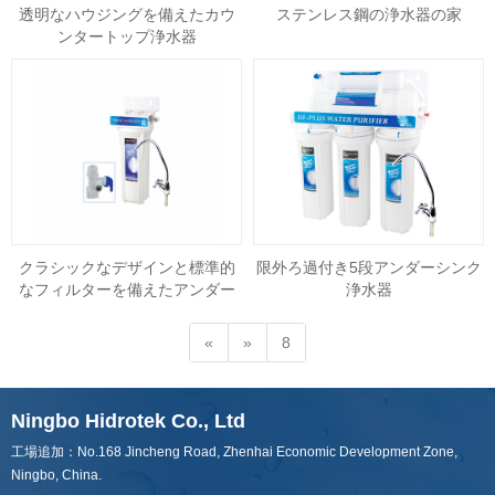
透明なハウジングを備えたカウ
ステンレス鋼の浄水器の家
ンタートップ浄水器
クラシックなデザインと標準的
限外ろ過付き5段アンダーシンク
なフィルターを備えたアンダー
浄水器
シンク水フィルター
«
»
8
Ningbo Hidrotek Co., Ltd
工場追加：No.168 Jincheng Road, Zhenhai Economic Development Zone,
Ningbo, China.