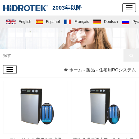
2003年以降
English
Español
Français
Deutsch
Рус
製品
ホーム
-
製品
- 住宅用ROシステム