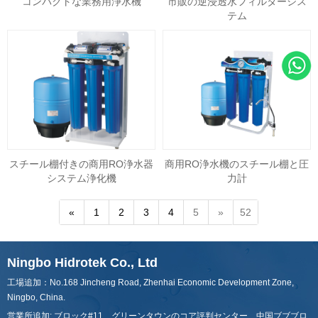
コンパクトな業務用浄水機
市販の逆浸透水フィルターシス
テム
スチール棚付きの商用RO浄水器
商用RO浄水機のスチール棚と圧
システム浄化機
力計
«
1
2
3
4
5
»
52
Ningbo Hidrotek Co., Ltd
工場追加：No.168 Jincheng Road, Zhenhai Economic Development Zone,
Ningbo, China.
営業所追加: ブロック#11、グリーンタウンのコア評判センター、中国ブブブロ