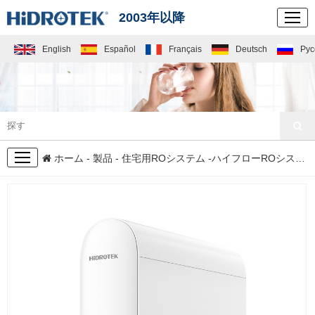
2003年以降
English
Español
Français
Deutsch
Рус
製品
ホーム
-
製品
-
住宅用ROシステム
-
ハイフローROシステム