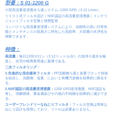
型番：S 01-1200 G
小型高流量逆浸透水ろ過システム–1200 GPD（3.12 L/min）
ツイスト式フィルタ設計｜NSF認証の高流量逆浸透膜｜インテリ
ジェントフィルタ交換と状態監視
コンパクトな高流量逆浸透システムにより、信頼性の高い日常性
能とメンテナンスの容易さに特化した高効率、大容量の水浄化を
体験できます。
特徴：
高流量：
毎日1200ガロン（3.12リットル/分）の清浄ろ過水を輸
送し、住宅や軽商業用途に最適である。
二次フィルタリング：
1.先進的な混合媒体フィルタ：
PP沈殿物ろ過と炭素ブロック技術
を結合し、沈殿物、塩素、においと有機汚染物を効果的に除去す
る。
2.NSF認証の高流量逆浸透膜：
1200 GPD逆浸透膜、NSF認証を
有し、溶解固体、重金属及びその他の不純物を効果的に減少でき
る。
ユーザーフレンドリーなねじりフィルタ：
フィルタ交換は簡単な
ねじり設計を採用しており、ツールは必要ありません。