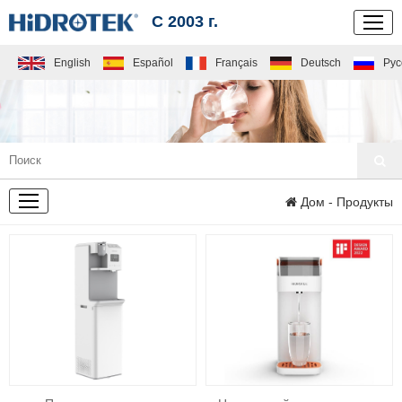
С 2003 г.
English
Español
Français
Deutsch
Рус
ПРОДУКТЫ
Дом
- Продукты