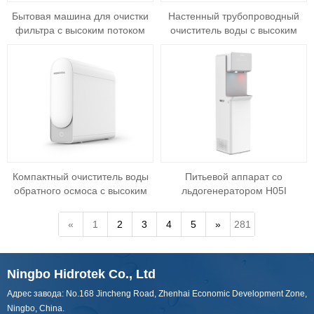
Бытовая машина для очистки
Настенный трубопроводный
фильтра с высоким потоком
очиститель воды с высоким
воды
потоком воды коммерческий
KFC-02
Компактный очиститель воды
Питьевой аппарат со
обратного осмоса с высоким
льдогенератором H05I
потоком (S01-1200G)
«
1
2
3
4
5
»
281
Ningbo Hidrotek Co., Ltd
Адрес завода: No.168 Jincheng Road, Zhenhai Economic Development Zone,
Ningbo, China.