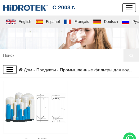
С 2003 г.
English
Español
Français
Deutsch
Рус
ПРОДУКТЫ
Дом
-
Продукты
-
Промышленные фильтры для воды
- 