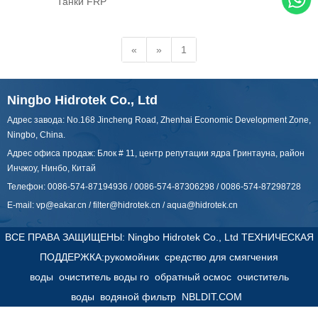
Танки FRP
«
»
1
Ningbo Hidrotek Co., Ltd
Адрес завода: No.168 Jincheng Road, Zhenhai Economic Development Zone,
Ningbo, China.
Адрес офиса продаж: Блок # 11, центр репутации ядра Гринтауна, район
Инчжоу, Нинбо, Китай
Телефон: 0086-574-87194936 / 0086-574-87306298 / 0086-574-87298728
E-mail:
vp@eakar.cn
/
filter@hidrotek.cn
/
aqua@hidrotek.cn
ВСЕ ПРАВА ЗАЩИЩЕНЫ: Ningbo Hidrotek Co., Ltd ТЕХНИЧЕСКАЯ
ПОДДЕРЖКА:
рукомойник
средство для смягчения
воды
очиститель воды ro
обратный осмос
очиститель
воды
водяной фильтр
NBLDIT.COM