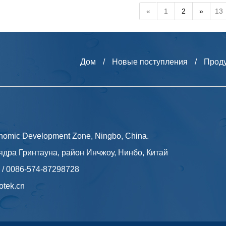
«
1
2
»
13
Дом
/
Новые поступления
/
Прод
nomic Development Zone, Ningbo, China.
ядра Гринтауна, район Инчжоу, Нинбо, Китай
 / 0086-574-87298728
otek.cn