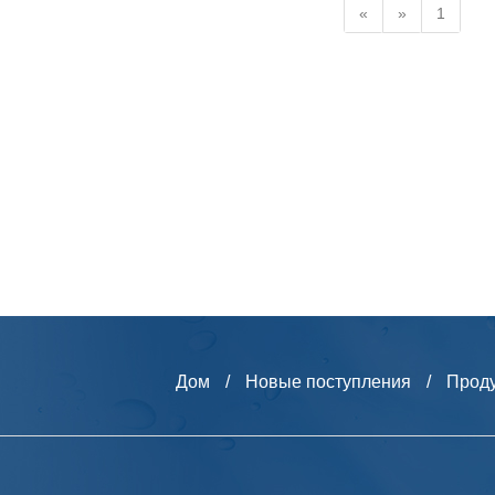
«
»
1
Дом
/
Новые поступления
/
Прод