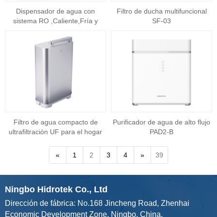
Dispensador de agua con
Filtro de ducha multifuncional
sistema RO ,Caliente,Fría y
SF-03
Ambiente H20
Filtro de agua compacto de
Purificador de agua de alto flujo
ultrafiltración UF para el hogar
PAD2-B
UF-01
«
1
2
3
4
»
39
Ningbo Hidrotek Co., Ltd
Dirección de fábrica: No.168 Jincheng Road, Zhenhai
Economic Development Zone, Ningbo, China.