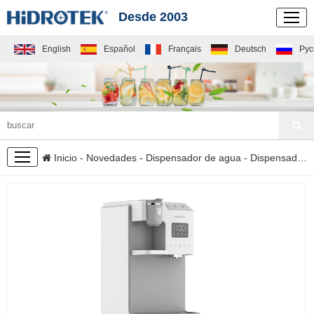
Desde 2003
English
Español
Français
Deutsch
Рус
NOVEDADES
Inicio
-
Novedades
-
Dispensador de agua
- Dispensador de agua con cafetera H05K