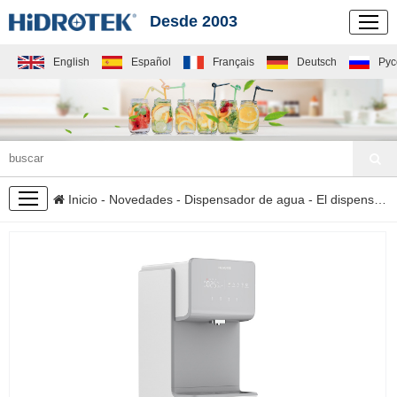
Desde 2003
English
Español
Français
Deutsch
Рус
NOVEDADES
Inicio
-
Novedades
-
Dispensador de agua
- El dispensador de agua con sistema ro es simple y elegante H05