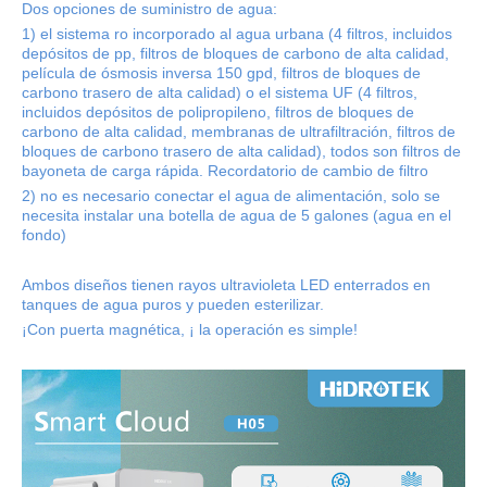
Dos opciones de suministro de agua:
1) el sistema ro incorporado al agua urbana (4 filtros, incluidos
depósitos de pp, filtros de bloques de carbono de alta calidad,
película de ósmosis inversa 150 gpd, filtros de bloques de
carbono trasero de alta calidad) o el sistema UF (4 filtros,
incluidos depósitos de polipropileno, filtros de bloques de
carbono de alta calidad, membranas de ultrafiltración, filtros de
bloques de carbono trasero de alta calidad), todos son filtros de
bayoneta de carga rápida. Recordatorio de cambio de filtro
2) no es necesario conectar el agua de alimentación, solo se
necesita instalar una botella de agua de 5 galones (agua en el
fondo)
Ambos diseños tienen rayos ultravioleta LED enterrados en
tanques de agua puros y pueden esterilizar.
¡Con puerta magnética, ¡ la operación es simple!