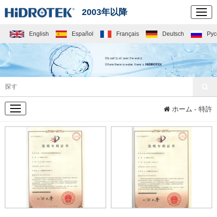
2003年以降
English
Español
Français
Deutsch
Рус
会社概要
ホーム
- 特許