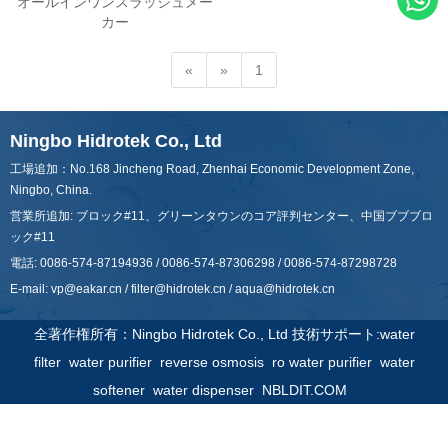
オールインワンスラッシュメー
カー
«
»
1
Ningbo Hidrotek Co., Ltd
工場追加：No.168 Jincheng Road, Zhenhai Economic Development Zone,
Ningbo, China.
営業所追加: ブロック#11、グリーンタウンのコア評判センター、中国ブブブロ
ック#11
電話: 0086-574-87194936 / 0086-574-87306298 / 0086-574-87298728
E-mail:
vp@eakar.cn
/
filter@hidrotek.cn
/
aqua@hidrotek.cn
全著作権所有：Ningbo Hidrotek Co., Ltd 技術サポート:
water
filter
water purifier
reverse osmosis
ro water purifier
water
softener
water dispenser
NBLDIT.COM