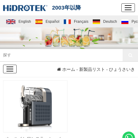
2003年以降
English
Español
Français
Deutsch
Рус
新製品リスト
ホーム
-
新製品リスト
- ひょうさいき