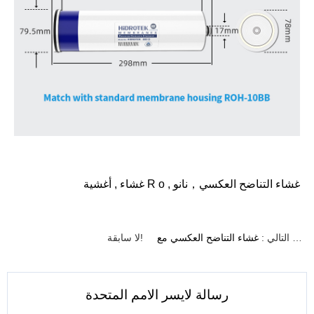
غشاء التناضح العكسي
，
نانو
,
أغشية R o
غشاء
,
غشاء التناضح العكسي مع NSF
التالي :
لا سابقة!
رسالة لايسر الامم المتحدة