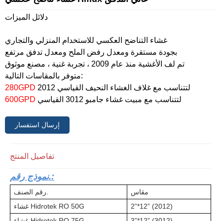
دلائل الميزات
غشاء التناضح العكسي للاستخدام المنزلي والتجاري
بجودة مستقرة ومعدل رفض الملح ومعدل تدفق مرتفع
تم لف الأغشية منذ عام 2009 ، تجربة غنية ، مصنع موثوق
متوفر بالمقاسات التالية:
لتتناسب مع غلاف الغشاء النحيف القياسي 2012
280GPD
لتتناسب مع مبيت غشاء جامبو 3012 القياسي
600GPD
إرسال استفسار
تفاصيل المنتج
نموذج رقم.:
مقاس
رقم الصنف.
2”*12” (2012)
غشاء Hidrotek RO 50G
3”*12” (3012)
غشاء Hidrotek RO 75G