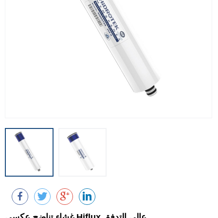
غشاء تناضح عكسي Hiflux عالي التدفق