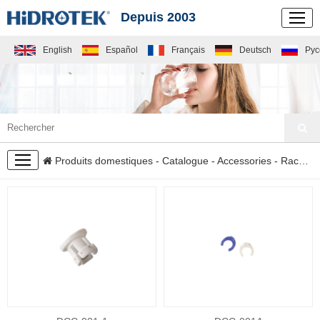
Depuis 2003
English
Español
Français
Deutsch
Рус
CATALOGUE
Produits domestiques
-
Catalogue
-
Accessories
- Raccords rapides