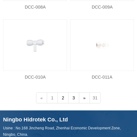
DCC-008A
DCC-009A
DCC-010A
DCC-011A
«
1
2
3
»
31
Ningbo Hidrotek Co., Ltd
Usine : No.168 Jincheng Road, Zhenhai Economic Development Zone,
Ningbo, China.