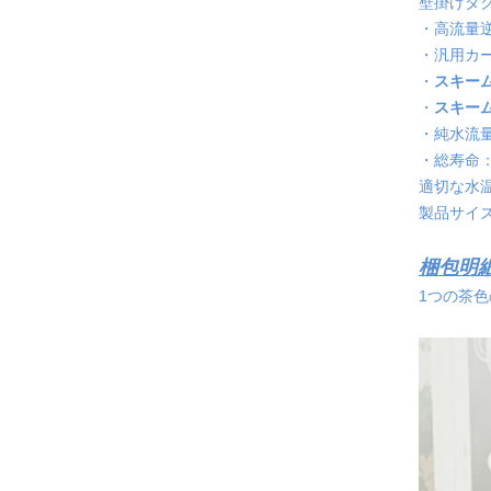
壁掛けダ
・高流量
・汎用カ
・
スキーム
・
スキーム
・純水流量：
・総寿命：4
適切な水
製品サイズ：
梱包明
1つの茶色の