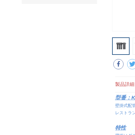
製品詳細
型番：KF
壁掛式配
レストラ
特性