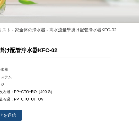
リスト
-
家全体の浄水器
- 高水流量壁掛け配管浄水器KFC-02
け配管浄水器KFC-02
浄水器
システム
ッジ
次ろ過：PP+CTO+RO（400 G）
級ろ過：PP+CTO+UF+UV
せを送信