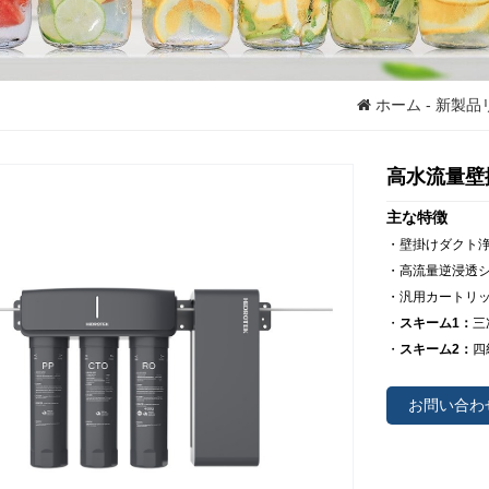
ホーム
-
新製品
高水流量壁掛
主な特徴
・壁掛けダクト
・高流量逆浸透
・汎用カートリ
・
スキーム1：
三
・
スキーム2：
四
お問い合わ