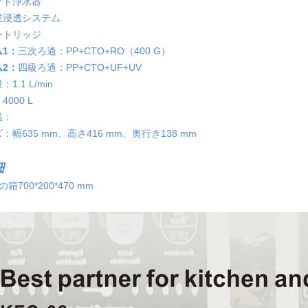
クト浄水器
逆浸透システム
ートリッジ
1：
三次ろ過：PP+CTO+RO（400 G）
2：
四級ろ過：PP+CTO+UF+UV
1.1 L/min
000 L
温：
幅635 mm、高さ416 mm、奥行き138 mm
細
箱700*200*470 mm