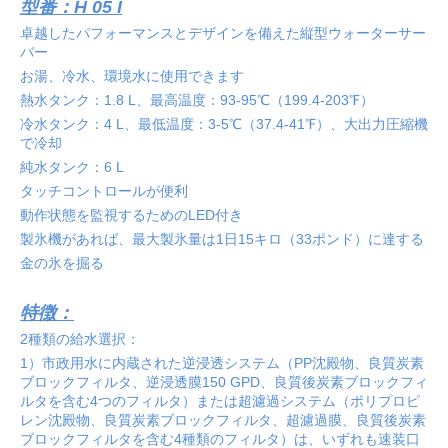
型番：H 05 I
卓越したパフォーマンスとデザインを備えた縦型ウォーターサー
バー
お湯、冷水、環境水に使用できます
熱水タンク：1.8 L、最高温度：93-95℃（199.4-203℉）
冷水タンク：4 L、最低温度：3-5℃（37.4-41℉）、大出力圧縮機
で冷却
純水タンク：6 L
タッチコントロールが便利
動作状態を監視するためのLED付き
製氷機があれば、最大製氷量は1日15キロ（33ポンド）に達する
金の氷を掘る
特徴：
2種類の給水選択：
1）市政用水に内蔵された逆浸透システム（PP沈殿物、良質炭素
ブロックフィルタ、逆浸透膜150 GPD、良質後炭素ブロックフィ
ルタを含む4つのフィルタ）または超濾過システム（ポリプロピ
レン沈殿物、良質炭素ブロックフィルタ、超濾過膜、良質後炭素
ブロックフィルタを含む4種類のフィルタ）は、いずれも速装口