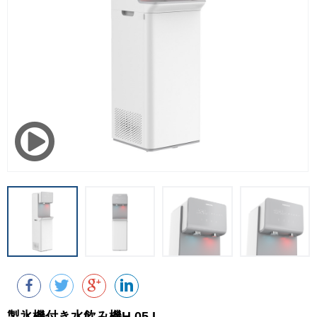
製氷機付き水飲み機H 05 I