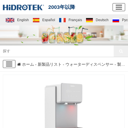
2003年以降
English
Español
Français
Deutsch
Рус
新製品リスト
ホーム
-
新製品リスト
-
ウォーターディスペンサー
- 製氷機付き水飲み機H 05 I