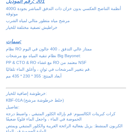
رقم الموديل: J01
400G أنظمة التناضح العكسي بدون خزان ذات التدفق المباشر بجودة
موثوقة
مرشح مياه متطور مثالي لمياه الشرب
خراطيش تصفية مختلفة للخيار
سمات:
نظام RO ممتاز عالي التدفق ، 400 جالون في اليوم
نظام تنقية المياه مع مرشحات Big Bayonet:
PP & CTO & RO مع غشاء RO معتمد من NSF
قم بتغيير المرشحات في ثوانٍ ، وأغلق الماء تلقائيًا.
أبعاد المنتج: 355 * 230 * 435 مم
خرطوشة إضافية للخيار:
KBF-01A (خلط خرطوشة مرشح)
تفاصيل:
كرات كبريتات الكالسيوم: قم بإزالة الكلور المتبقي ، واضبط درجة
الحموضة في الماء ، واجعل الماء قلويًا ضعيفًا
الكربون المنشط: يزيل بفعالية الرائحة الغريبة والكلور المتبقي ويمتص
المادة العضوية في الماء