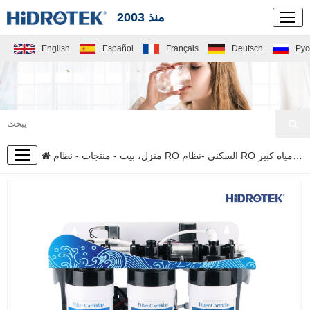
منذ 2003
English
Español
Français
Deutsch
Рус
منتجات
- نظام التناضح العكسي بتدفق مياه كبير
نظام RO السكني
-
منزل، بيت
-
منتجات
-