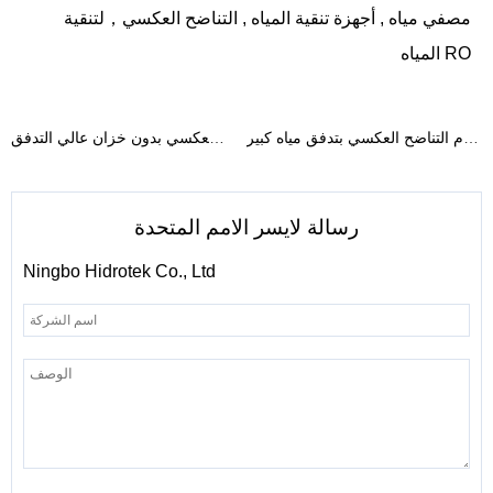
مصفي مياه
,
أجهزة تنقية المياه
,
التناضح العكسي
，
لتنقية
المياه RO
:
سابق :
نظام التناضح العكسي بتدفق مياه كبير
نظام تصفية المياه بالتناضح العكسي بدون خزان عالي التدفق
رسالة لايسر الامم المتحدة
Ningbo Hidrotek Co., Ltd