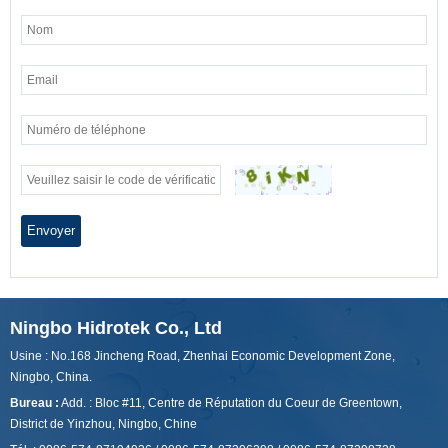
Envoyer
Ningbo Hidrotek Co., Ltd
Usine : No.168 Jincheng Road, Zhenhai Economic Development Zone,
Ningbo, China.
Bureau :
Add. : Bloc #11, Centre de Réputation du Coeur de Greentown,
District de Yinzhou, Ningbo, Chine