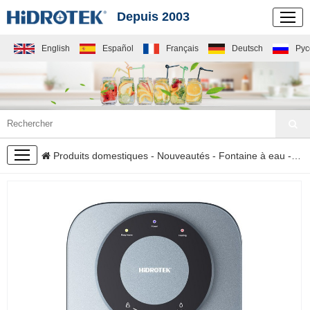
Depuis 2003
English
Español
Français
Deutsch
Рус
NOUVEAUTÉS
Produits domestiques
-
Nouveautés
-
Fontaine à eau
- Distributeur d'eau mural avec réservoir d'eau chaude en acier inoxydable H13