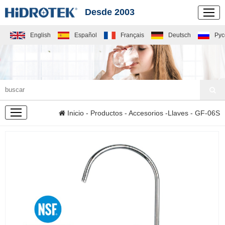
Desde 2003
English
Español
Français
Deutsch
Рус
PRODUCTOS
Inicio
-
Productos
-
Accesorios
-
Llaves
- GF-06S