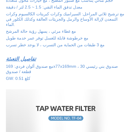
حجم مثالي يتناسب مع صنبور المطبخ ، مع خيارات محول متعددة
معدل تدفق الماء النقي: 1.5 ~ 2.5 لتر / دقيقة
مع ترشيح ثلاثي المراحل: السيراميك وكرات كبريتات الكالسيوم وكرات
التمعدن لإزالة الأوساخ والرمل والجزيئات العالقة وكذلك الكلور في
الماء.
مع غطاء مرئي ، يسهل رؤية حالة المرشح
مع خرطوشة قابلة للغسل توفر عمر خدمة طويل
مع 3 طبقات من الحماية من التسرب ، لا يوجد خطر تسرب
تفاصيل التعبئة
مع صندوق ألوان فردي: 169x77x169mm ، صندوق بني رئيسي 30
قطعة / صندوق
GW: 0.51 كلغ