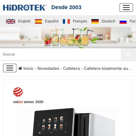
Desde 2003
English
Español
Français
Deutsch
Рус
NOVEDADES
Inicio
-
Novedades
-
Cafetera
- Cafetera totalmente automática con pantalla grande CM1001