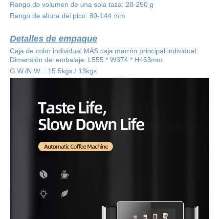
Rango de volumen de una sola taza: 20-250 g
Rango de altura del pico: 80-144 mm
Detalles de empaque
Caja de color individual MÁS caja marrón principal individual:
Dimensión del embalaje: L555 * W374 * H463mm
G.W./N.W .: 15.5kgs / 13kgs