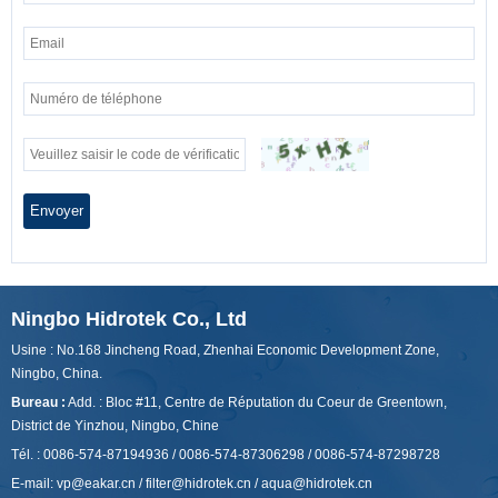
Envoyer
Ningbo Hidrotek Co., Ltd
Usine : No.168 Jincheng Road, Zhenhai Economic Development Zone,
Ningbo, China.
Bureau :
Add. : Bloc #11, Centre de Réputation du Coeur de Greentown,
District de Yinzhou, Ningbo, Chine
Tél. : 0086-574-87194936 / 0086-574-87306298 / 0086-574-87298728
E-mail:
vp@eakar.cn
/
filter@hidrotek.cn
/
aqua@hidrotek.cn