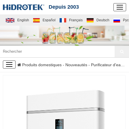
Depuis 2003
English
Español
Français
Deutsch
Рус
NOUVEAUTÉS
Produits domestiques
-
Nouveautés
-
Purificateur d'eau
- M