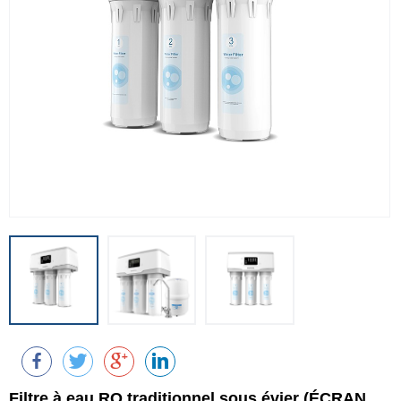
Filtre à eau RO traditionnel sous évier (ÉCRAN