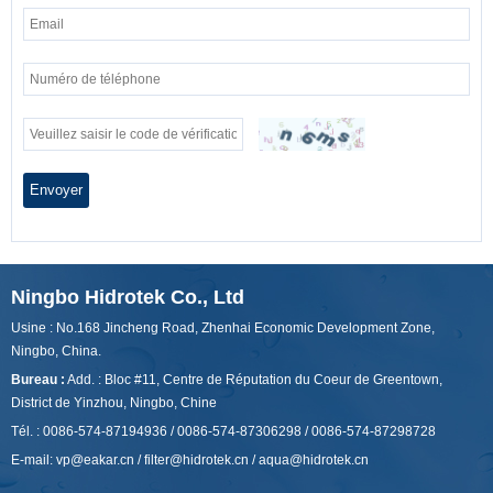
Envoyer
Ningbo Hidrotek Co., Ltd
Usine : No.168 Jincheng Road, Zhenhai Economic Development Zone,
Ningbo, China.
Bureau :
Add. : Bloc #11, Centre de Réputation du Coeur de Greentown,
District de Yinzhou, Ningbo, Chine
Tél. : 0086-574-87194936 / 0086-574-87306298 / 0086-574-87298728
E-mail:
vp@eakar.cn
/
filter@hidrotek.cn
/
aqua@hidrotek.cn