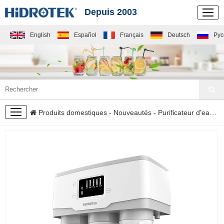
Depuis 2003
English
Español
Français
Deutsch
Рус
NOUVEAUTÉS
Produits domestiques
-
Nouveautés
-
Purificateur d'eau
- F