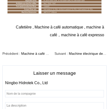
Cafetière
,
Machine à café automatique
,
machine à
café
，
machine à café expresso
Précédent :
Machine à café automatique en un clic cm3001
Suivant :
Machine électrique de Moulin à café 200w avec récipient de haricot de grande capacité intégré
Laisser un message
Ningbo Hidrotek Co., Ltd