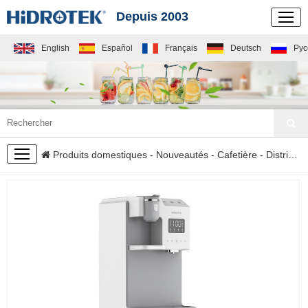
Depuis 2003
English
Español
Français
Deutsch
Рус
NOUVEAUTÉS
Produits domestiques
-
Nouveautés
-
Cafetière
- Distributeur d'eau avec machine à café