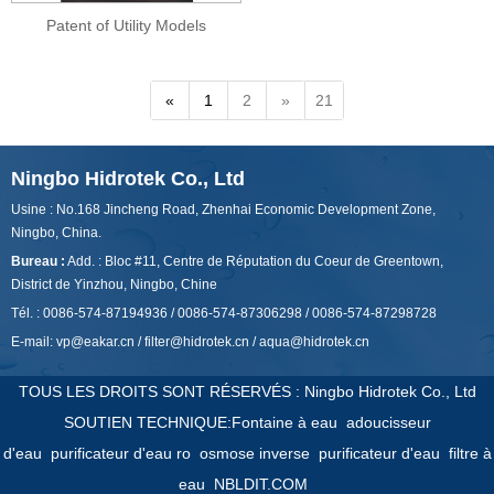
Patent of Utility Models
«
1
2
»
21
Ningbo Hidrotek Co., Ltd
Usine : No.168 Jincheng Road, Zhenhai Economic Development Zone,
Ningbo, China.
Bureau :
Add. : Bloc #11, Centre de Réputation du Coeur de Greentown,
District de Yinzhou, Ningbo, Chine
Tél. : 0086-574-87194936 / 0086-574-87306298 / 0086-574-87298728
E-mail:
vp@eakar.cn
/
filter@hidrotek.cn
/
aqua@hidrotek.cn
TOUS LES DROITS SONT RÉSERVÉS : Ningbo Hidrotek Co., Ltd
SOUTIEN TECHNIQUE:
Fontaine à eau
adoucisseur
d'eau
purificateur d'eau ro
osmose inverse
purificateur d'eau
filtre à
eau
NBLDIT.COM