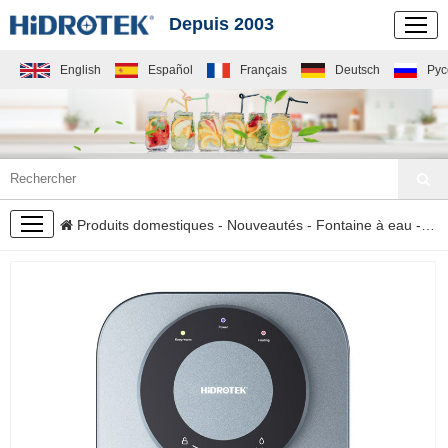
Depuis 2003
English
Español
Français
Deutsch
Рус
NOUVEAUTÉS
Produits domestiques
-
Nouveautés
-
Fontaine à eau
- Distributeur d'eau mural avec réservoir d'eau chaude en acier inoxydable H13