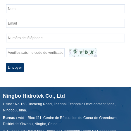
Envoyer
Ningbo Hidrotek Co., Ltd
Usine : No.168 Jincheng Road, Zhenhai Economic Development Zone,
Ningbo, China.
Bureau :
Add. : Bloc #11, Centre de Réputation du Coeur de Greentown,
District de Yinzhou, Ningbo, Chine