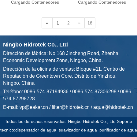
Cargando Contenedores
Cargando Contenedores
«
1
2
»
18
Ningbo Hidrotek Co., Ltd
Dirección de fábrica: No.168 Jincheng Road, Zhenhai
Economic Development Zone, Ningbo, China.
Dirección de la oficina de ventas: Bloque #11, Centro de
Reputación de Greentown Core, Distrito de Yinzhou,
Ningbo, China
Teléfono: 0086-574-87194936 / 0086-574-87306298 / 0086-
574-87298728
E-mail:
vp@eakar.cn
/
filter@hidrotek.cn
/
aqua@hidrotek.cn
Todos los derechos reservados: Ningbo Hidrotek Co., Ltd Soporte
técnico:
dispensador de agua
suavizador de agua
purificador de agua