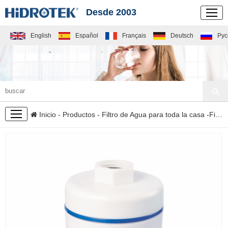
Desde 2003
English
Español
Français
Deutsch
Рус
PRODUCTOS
Inicio
-
Productos
-
Filtro de Agua para toda la casa
-
Filtro para agua de la tubería y ducha