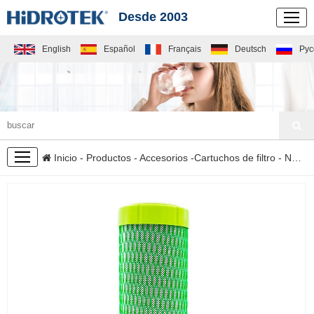
Desde 2003
English
Español
Français
Deutsch
Рус
PRODUCTOS
Inicio
-
Productos
-
Accesorios
-
Cartuchos de filtro
- NAC-10